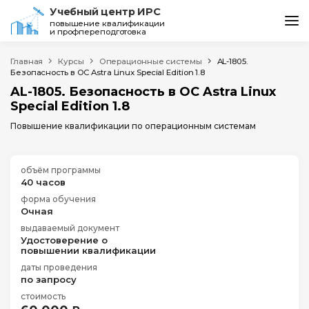
Учебный центр ИРС
повышение квалификации
и профпереподготовка
Курсы
Главная
Курсы
Операционные системы
AL-1805.
Безопасность в ОС Astra Linux Special Edition 1.8
Акции
AL-1805. Безопасность в ОС Astra Linux
Special Edition 1.8
Об учебном центре
Повышение квалификации по операционным системам
Контакты
объём программы
40 часов
форма обучения
Очная
выдаваемый документ
Удостоверение о
повышении квалификации
даты проведения
по запросу
стоимость